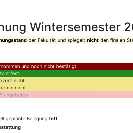
nung Wintersemester 
anungsstand
der Fakultät und spiegelt
nicht
den finalen St
nommen und noch nicht bestätigt.
eht fest.
ozent nicht.
ermin nicht.
t*
angeboten
ell geplante Belegung
fett
stattung