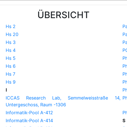
ÜBERSICHT
Hs 2
Pa
Hs 20
Pa
Hs 3
Pa
Hs 4
P
Hs 5
Ph
Hs 6
Ph
Hs 7
Ph
Hs 9
Ph
I
Ph
ICCAS Research Lab, Semmelweisstraße 14,
Ph
Untergeschoss, Raum -1306
Informatik-Pool A-412
Ph
Informatik-Pool A-414
S