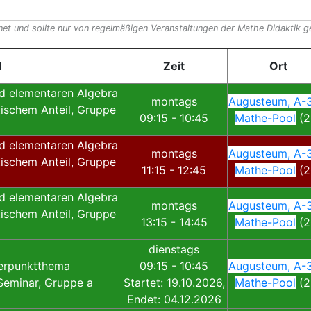
net und sollte nur von regelmäßigen Veranstaltungen der Mathe Didaktik 
l
Zeit
Ort
nd elementaren Algebra
montags
Augusteum, A-3
tischem Anteil, Gruppe
09:15 - 10:45
Mathe-Pool
(2
nd elementaren Algebra
montags
Augusteum, A-3
tischem Anteil, Gruppe
11:15 - 12:45
Mathe-Pool
(2
nd elementaren Algebra
montags
Augusteum, A-3
tischem Anteil, Gruppe
13:15 - 14:45
Mathe-Pool
(2
dienstags
erpunktthema
09:15 - 10:45
Augusteum, A-3
Seminar, Gruppe a
Startet: 19.10.2026,
Mathe-Pool
(2
Endet: 04.12.2026