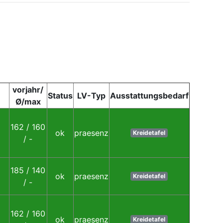
vorjahr/
Status
LV-Typ
Ausstattungsbedarf
Ø/max
162 / 160
ok
praesenz
Kreidetafel
/ -
185 / 140
ok
praesenz
Kreidetafel
/ -
162 / 160
ok
praesenz
Kreidetafel