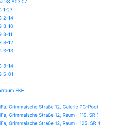
caDS A03.07
G 1-27
G 2-14
G 3-10
G 3-11
G 3-12
G 3-13
G 3-14
G S-01
orraum FKH
W
Fa, Grimmaische Straße 12, Galerie PC-Pool
Fa, Grimmaische Straße 12, Raum I-119, SR 1
Fa, Grimmaische Straße 12, Raum I-125, SR 4