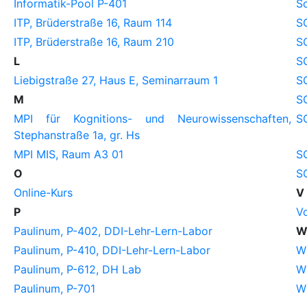
Informatik-Pool P-401
S
ITP, Brüderstraße 16, Raum 114
S
ITP, Brüderstraße 16, Raum 210
S
L
S
Liebigstraße 27, Haus E, Seminarraum 1
S
M
S
MPI für Kognitions- und Neurowissenschaften,
S
Stephanstraße 1a, gr. Hs
MPI MIS, Raum A3 01
S
O
S
Online-Kurs
V
P
V
Paulinum, P-402, DDI-Lehr-Lern-Labor
Paulinum, P-410, DDI-Lehr-Lern-Labor
Wi
Paulinum, P-612, DH Lab
Wi
Paulinum, P-701
Wi