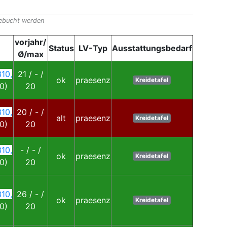
gebucht werden
vorjahr/
Status
LV-Typ
Ausstattungsbedarf
Ø/max
10,
21 / - /
ok
praesenz
Kreidetafel
0)
20
10,
20 / - /
alt
praesenz
Kreidetafel
0)
20
10,
- / - /
ok
praesenz
Kreidetafel
0)
20
10,
26 / - /
ok
praesenz
Kreidetafel
0)
20