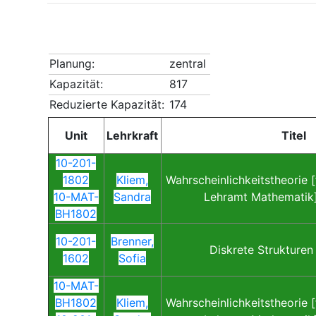
Planung:
zentral
Kapazität:
817
Reduzierte Kapazität:
174
Unit
Lehrkraft
Titel
10-201-
1802
Kliem,
Wahrscheinlichkeitstheorie [
10-MAT-
Sandra
Lehramt Mathematik]
BH1802
10-201-
Brenner,
Diskrete Strukturen
1602
Sofia
10-MAT-
BH1802
Kliem,
Wahrscheinlichkeitstheorie [