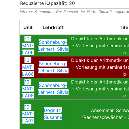
Reduzierte Kapazität:
20
interner Kommentar: Der Raum ist der Mathe Didaktik zugeord
Unit
Lehrkraft
Tite
10-
Didaktik der Arithmetik u
Schöneburg-
MAT-
- Vorlesung mit seminaris
Lehnert, Silvia
LA06
a
10-
Didaktik der Arithmetik u
Schöneburg-
MAT-
- Vorlesung mit seminaris
Lehnert, Silvia
LA06
b
10-
Didaktik der Arithmetik u
Schöneburg-
MAT-
- Vorlesung mit seminaris
Lehnert, Silvia
LA06
c
10-
Dögnitz,
Anseminar, Schw
MAT-
Susanne
"Rechenschwäche" - 
LA07