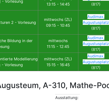
 - Vorlesung
13:15 - 14:45
(817)
Audimax,
mittwochs (ZL)
turen 2 - Vorlesung
Augustusplatz
09:15 - 10:45
(817)
Audimax,
che Bildung in der
mittwochs
Augustusplatz
esung
11:15 - 12:45
(817)
Audimax,
entierte Modellierung
mittwochs (ZL)
Augustusplatz
 - Vorlesung
15:15 - 16:45
(817)
Augusteum, A-310, Mathe-Poo
Ausstattung: