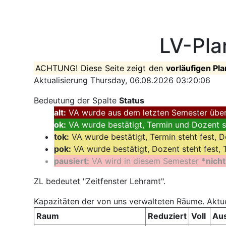
LV-Pla
ACHTUNG! Diese Seite zeigt den
vorläufigen Pl
Aktualisierung Thursday, 06.08.2026 03:20:06
Bedeutung der Spalte
Status
alt:
VA wurde aus dem letzten Semester über
ok:
VA wurde bestätigt, Termin und Dozent st
tok:
VA wurde bestätigt, Termin steht fest, D
pok:
VA wurde bestätigt, Dozent steht fest, T
pausiert:
VA wird in diesem Semester
*nich
ZL bedeutet "Zeitfenster Lehramt".
Kapazitäten der von uns verwalteten Räume. Aktu
Raum
Reduziert
Voll
Aus