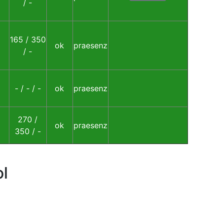
/ -
165 / 350
ok
praesenz
/ -
- / - / -
ok
praesenz
270 /
ok
praesenz
350 / -
l