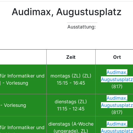
Audimax, Augustusplatz
Ausstattung:
Zeit
Ort
Audimax,
für Informatiker und
montags (ZL) (ZL)
Augustusplatz
 - Vorlesung
15:15 - 16:45
(817)
Audimax,
dienstags (ZL)
 - Vorlesung
Augustusplatz
11:15 - 12:45
(817)
dienstags (A-Woche
Audimax,
für Informatiker und
(ungerade), ZL)
Augustusplatz