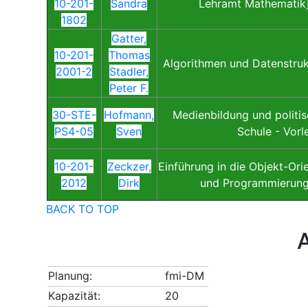
10-201-
Sandra
Lehramt Mathematik]
1802
Gatter,
10-201-
Thomas
Algorithmen und Datenstruk
2001-2
Stadler,
Peter F.
30-STE-
Hofmann,
Medienbildung und politis
PS4-05
Sven
Schule - Vorl
10-201-
Zeckzer,
Einführung in die Objekt-Ori
2012
Dirk
und Programmierung
BACK TO TOP
Planung:
fmi-DM
Kapazität:
20