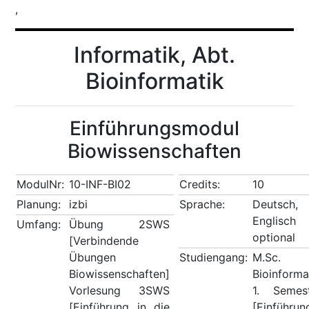
,
Informatik, Abt.
Bioinformatik
Einführungsmodul
Biowissenschaften
ModulNr:
10-INF-BI02
Credits:
10
Planung:
izbi
Sprache:
Deutsch,
Englisch
Umfang:
Übung 2SWS
optional
[Verbindende
Übungen
Studiengang:
M.Sc.
Biowissenschaften]
Bioinforma
Vorlesung 3SWS
1. Semes
[Einführung in die
[Einführun