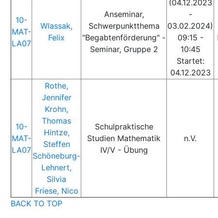
(04.12.2023
Anseminar,
-
10-
Wlassak,
Schwerpunktthema
03.02.2024)
MAT-
Felix
"Begabtenförderung" -
09:15 -
LA07
Seminar, Gruppe 2
10:45
Startet:
04.12.2023
Rothe,
Jennifer
Krohn,
Thomas
10-
Schulpraktische
Hintze,
MAT-
Studien Mathematik
n.V.
Steffen
LA07
IV/V - Übung
Schöneburg-
Lehnert,
Silvia
Friese, Nico
BACK TO TOP