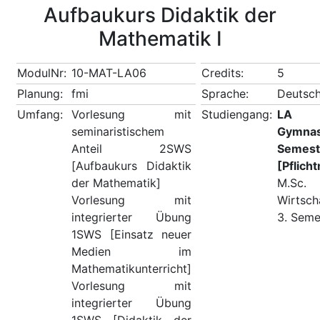
Aufbaukurs Didaktik der
Mathematik I
ModulNr:
10-MAT-LA06
Credits:
5
Planung:
fmi
Sprache:
Deutsch
Umfang:
Vorlesung mit
Studiengang:
LA M
seminaristischem
Gymn
Anteil 2SWS
Semest
[Aufbaukurs Didaktik
[Pflich
der Mathematik]
M.Sc.
Vorlesung mit
Wirtsch
integrierter Übung
3. Seme
1SWS [Einsatz neuer
Medien im
Mathematikunterricht]
Vorlesung mit
integrierter Übung