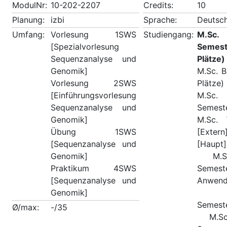
ModulNr:
10-202-2207
Credits:
10
Planung:
izbi
Sprache:
Deutsch
Umfang:
Vorlesung 1SWS
Studiengang:
M.Sc.
[Spezialvorlesung
Semeste
Sequenzanalyse und
Plätze)
Genomik]
M.Sc. B
Vorlesung 2SWS
Plätze)
[Einführungsvorlesung
M.Sc.
Sequenzanalyse und
Semeste
Genomik]
M.Sc. 
Übung 1SWS
[Extern
[Sequenzanalyse und
[Haupt]
Genomik]
M.Sc. 
Praktikum 4SWS
Semest
[Sequenzanalyse und
Anwend
Genomik]
M.Sc
Semeste
Ø/max:
-/35
M.Sc. M