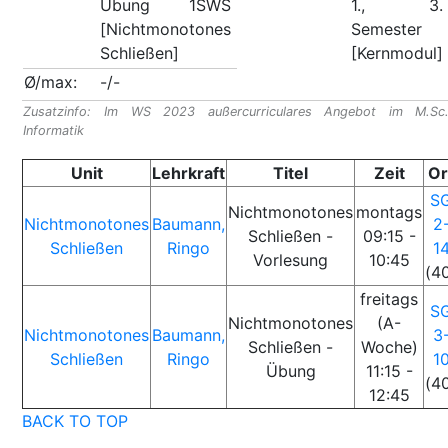
Übung 1SWS
1., 3.
[Nichtmonotones
Semester
Schließen]
[Kernmodul]
Ø/max:
-/-
Zusatzinfo: Im WS 2023 außercurriculares Angebot im M.Sc
Informatik
Unit
Lehrkraft
Titel
Zeit
Or
S
Nichtmonotones
montags
Nichtmonotones
Baumann,
2
Schließen -
09:15 -
Schließen
Ringo
1
Vorlesung
10:45
(4
freitags
S
Nichtmonotones
(A-
Nichtmonotones
Baumann,
3
Schließen -
Woche)
Schließen
Ringo
1
Übung
11:15 -
(4
12:45
BACK TO TOP