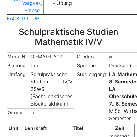
Vargyas,
- Übung
Emese
BACK TO TOP
Schulpraktische Studien
Mathematik IV/V
ModulNr:
10-MAT-LA07
Credits:
5
Planung:
fmi
Sprache:
Deutsch (de
Umfang:
Schulpraktische
Studiengang:
LA Mathema
Studien IV/V
8. Semester
2SWS
LA M
[Fachdidaktisches
Oberschul
Blockpraktikum]
7., 8. Seme
M.Sc. Wirts
Ø/max:
-/-
Semester
Unit
Lehrkraft
Titel
Zeit
montags