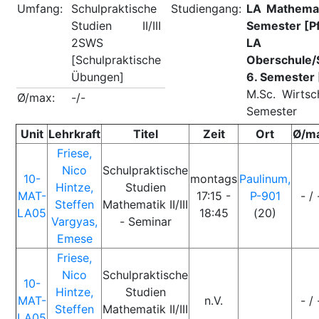
Umfang:
Schulpraktische
Studiengang:
LA Mathemat
Studien II/III
Semester [Pf
2SWS
LA Ma
[Schulpraktische
Oberschule/
Übungen]
6. Semester 
M.Sc. Wirtsc
Ø/max:
-/-
Semester
Unit
Lehrkraft
Titel
Zeit
Ort
Ø/m
Friese,
Nico
Schulpraktische
10-
montags
Paulinum,
Hintze,
Studien
MAT-
17:15 -
P-901
- / 
Steffen
Mathematik II/III
LA05
18:45
(20)
Vargyas,
- Seminar
Emese
Friese,
Nico
Schulpraktische
10-
Hintze,
Studien
MAT-
n.V.
- / 
Steffen
Mathematik II/III
LA05