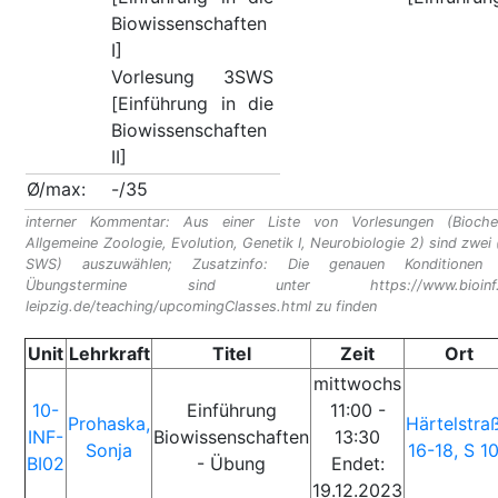
Biowissenschaften
I]
Vorlesung 3SWS
[Einführung in die
Biowissenschaften
II]
Ø/max:
-/35
interner Kommentar: Aus einer Liste von Vorlesungen (Bioche
Allgemeine Zoologie, Evolution, Genetik I, Neurobiologie 2) sind zwei 
SWS) auszuwählen; Zusatzinfo: Die genauen Konditionen
Übungstermine sind unter https://www.bioinf.u
leipzig.de/teaching/upcomingClasses.html zu finden
Unit
Lehrkraft
Titel
Zeit
Ort
mittwochs
10-
Einführung
11:00 -
Prohaska,
Härtelstra
INF-
Biowissenschaften
13:30
Sonja
16-18, S 1
BI02
- Übung
Endet:
19.12.2023