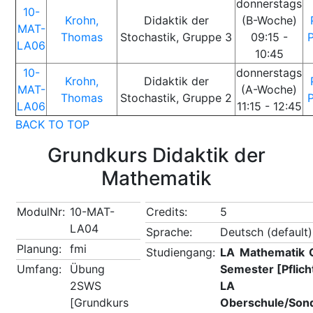
donnerstags
10-
Krohn,
Didaktik der
(B-Woche)
MAT-
Thomas
Stochastik, Gruppe 3
09:15 -
LA06
10:45
10-
donnerstags
Krohn,
Didaktik der
MAT-
(A-Woche)
Thomas
Stochastik, Gruppe 2
LA06
11:15 - 12:45
BACK TO TOP
Grundkurs Didaktik der
Mathematik
ModulNr:
10-MAT-
Credits:
5
LA04
Sprache:
Deutsch (default)
Planung:
fmi
Studiengang:
LA Mathematik 
Umfang:
Übung
Semester [Pflic
2SWS
LA Math
[Grundkurs
Oberschule/Son