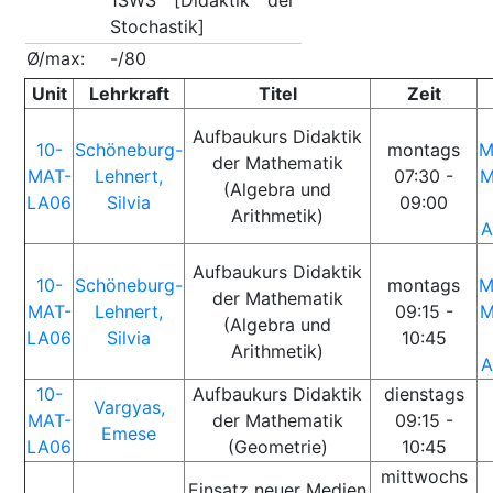
1SWS [Didaktik der
Stochastik]
Ø/max:
-/80
Unit
Lehrkraft
Titel
Zeit
Aufbaukurs Didaktik
10-
Schöneburg-
montags
M
der Mathematik
MAT-
Lehnert,
07:30 -
M
(Algebra und
LA06
Silvia
09:00
Arithmetik)
A
Aufbaukurs Didaktik
10-
Schöneburg-
montags
M
der Mathematik
MAT-
Lehnert,
09:15 -
M
(Algebra und
LA06
Silvia
10:45
Arithmetik)
A
10-
Aufbaukurs Didaktik
dienstags
Vargyas,
MAT-
der Mathematik
09:15 -
Emese
LA06
(Geometrie)
10:45
mittwochs
Einsatz neuer Medien