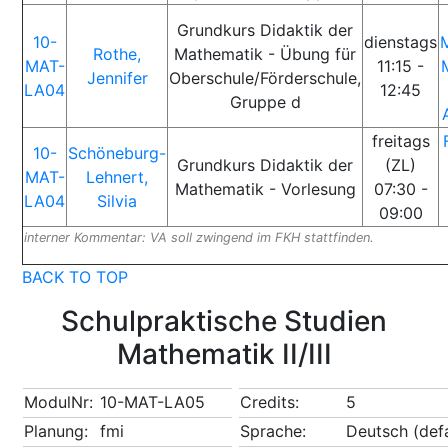
Grundkurs Didaktik der
10-
dienstags
Rothe,
Mathematik - Übung für
MAT-
11:15 -
Jennifer
Oberschule/Förderschule,
LA04
12:45
Gruppe d
freitags
10-
Schöneburg-
Grundkurs Didaktik der
(ZL)
MAT-
Lehnert,
Mathematik - Vorlesung
07:30 -
LA04
Silvia
09:00
interner Kommentar: VA soll zwingend im FKH stattfinden.
BACK TO TOP
Schulpraktische Studien
Mathematik II/III
ModulNr:
10-MAT-LA05
Credits:
5
Planung:
fmi
Sprache:
Deutsch (defa