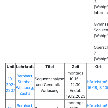
3.
[Wahlpf
Informa
LA 
Gymnas
Schu
[Wahlpf
LA 
Obersc
7.
[Wahlpf
Unit
Lehrkraft
Titel
Zeit
Ort
montags
Bernhart,
10-
Sequenzanalyse
10:15 -
Stephan
Härtelstraß
202-
und Genomik -
12:30
Weinberg,
16-18, S 10
2207
Vorlesung
Endet:
Zasha
19.12.2023
montags
Bernhart,
Härtelstraß