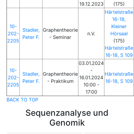
19.12.2023
(175)
Härtelstraße
16-18,
10-
Kleiner
Stadler,
Graphentheorie
202-
n.V.
Hörsaal
Peter F.
- Seminar
2205
(175)
Härtelstraße
16-18, S 109
03.01.2024
10-
-
Stadler,
Graphentheorie
Härtelstraße
202-
16.01.2024
Peter F.
- Praktikum
16-18, S 109
2205
10:00 -
17:00
BACK TO TOP
Sequenzanalyse und
Genomik