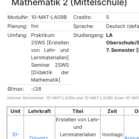
Mathematik 2 (Mittelschule)
ModulNr:
10-MAT-LA09B
Credits:
5
Planung:
fmi
Sprache:
Deutsch (defa
Umfang:
Praktikum
Studiengang:
LA Ma
2SWS [Erstellen
Oberschule/
von Lehr- und
7. Semester [
Lernmaterialien]
Seminar 2SWS
[Didaktik der
Mathematik]
Ø/max:
-/28
interner Kommentar: 10-MAT-LA09a und 10-MAT-LA09b lösen 10-MA
Unit
Lehrkraft
Titel
Zeit
O
Erstellen von Lehr-
und
10-
Lernmaterialien
montags
Dögnitz,
Augus