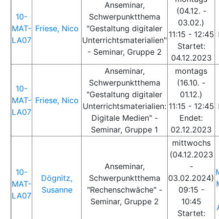
Anseminar,
(04.12. -
10-
Schwerpunktthema
03.02.)
MAT-
Friese, Nico
"Gestaltung digitaler
11:15 - 12:45
LA07
Unterrichtsmaterialien"
Startet:
- Seminar, Gruppe 2
04.12.2023
Anseminar,
montags
Schwerpunktthema
(16.10. -
10-
"Gestaltung digitaler
01.12.)
MAT-
Friese, Nico
Unterrichtsmaterialien:
11:15 - 12:45
LA07
Digitale Medien" -
Endet:
Seminar, Gruppe 1
02.12.2023
mittwochs
(04.12.2023
Anseminar,
-
10-
Dögnitz,
Schwerpunktthema
03.02.2024)
MAT-
Susanne
"Rechenschwäche" -
09:15 -
LA07
Seminar, Gruppe 2
10:45
Startet: