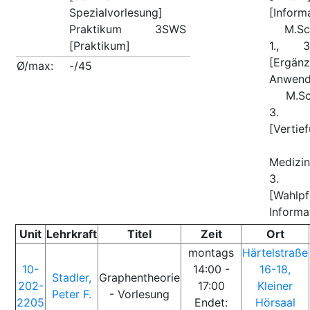
Spezialvorlesung]
[Informa
Praktikum 3SWS
M.Sc. 
[Praktikum]
1., 3
[Ergä
Ø/max:
-/45
Anwend
M.Sc. 
3. 
[Vertie
M
Medizin
3. 
[Wahlpf
Informa
Unit
Lehrkraft
Titel
Zeit
Ort
montags
Härtelstraße
10-
14:00 -
16-18,
Stadler,
Graphentheorie
202-
17:00
Kleiner
Peter F.
- Vorlesung
2205
Endet:
Hörsaal