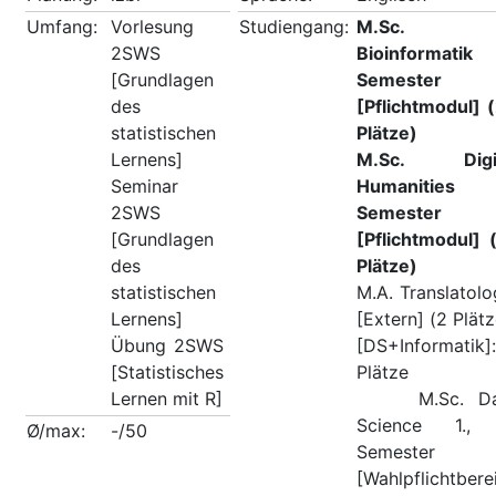
Umfang:
Vorlesung
Studiengang:
M.Sc.
2SWS
Bioinformatik
[Grundlagen
Semester
des
[Pflichtmodul] 
statistischen
Plätze)
Lernens]
M.Sc. Digit
Seminar
Humanities 
2SWS
Semester
[Grundlagen
[Pflichtmodul] 
des
Plätze)
statistischen
M.A. Translatolo
Lernens]
[Extern] (2 Plätz
Übung 2SWS
[DS+Informatik]
[Statistisches
Plätze
Lernen mit R]
M.Sc. Da
Science 1., 
Ø/max:
-/50
Semester
[Wahlpflichtbere