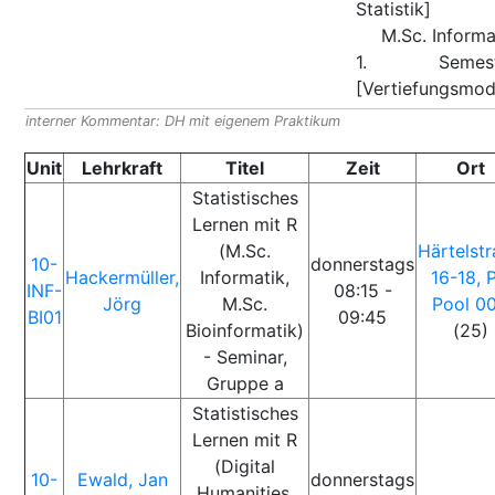
Statistik]
M.Sc. Informa
1. Semest
[Vertiefungsmod
interner Kommentar: DH mit eigenem Praktikum
Unit
Lehrkraft
Titel
Zeit
Ort
Statistisches
Lernen mit R
(M.Sc.
Härtelst
10-
donnerstags
Hackermüller,
Informatik,
16-18, 
INF-
08:15 -
Jörg
M.Sc.
Pool 0
BI01
09:45
Bioinformatik)
(25)
- Seminar,
Gruppe a
Statistisches
Lernen mit R
(Digital
10-
Ewald, Jan
donnerstags
Humanities,