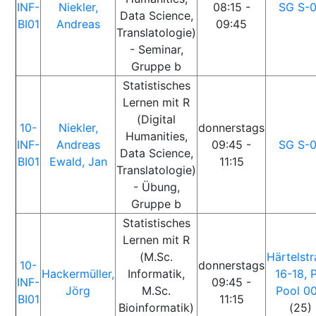
INF-
Niekler,
08:15 -
SG S-0
Data Science,
BI01
Andreas
09:45
Translatologie)
- Seminar,
Gruppe b
Statistisches
Lernen mit R
(Digital
10-
Niekler,
donnerstags
Humanities,
INF-
Andreas
09:45 -
SG S-0
Data Science,
BI01
Ewald, Jan
11:15
Translatologie)
- Übung,
Gruppe b
Statistisches
Lernen mit R
(M.Sc.
Härtelst
10-
donnerstags
Hackermüller,
Informatik,
16-18, 
INF-
09:45 -
Jörg
M.Sc.
Pool 0
BI01
11:15
Bioinformatik)
(25)