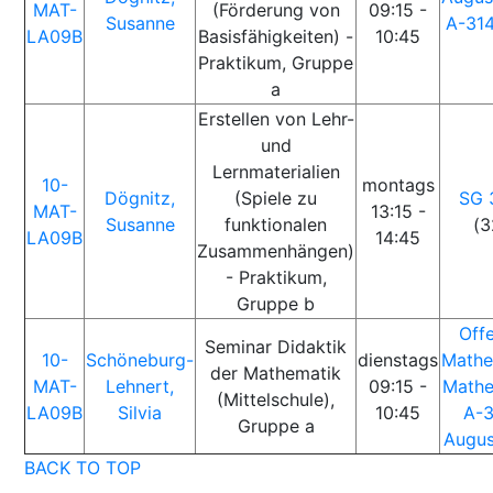
MAT-
(Förderung von
09:15 -
Susanne
A-31
LA09B
Basisfähigkeiten) -
10:45
Praktikum, Gruppe
a
Erstellen von Lehr-
und
Lernmaterialien
10-
montags
Dögnitz,
(Spiele zu
SG 
MAT-
13:15 -
Susanne
funktionalen
(3
LA09B
14:45
Zusammenhängen)
- Praktikum,
Gruppe b
Off
Seminar Didaktik
10-
Schöneburg-
dienstags
Mathe
der Mathematik
MAT-
Lehnert,
09:15 -
Mathe
(Mittelschule),
LA09B
Silvia
10:45
A-3
Gruppe a
Augu
BACK TO TOP