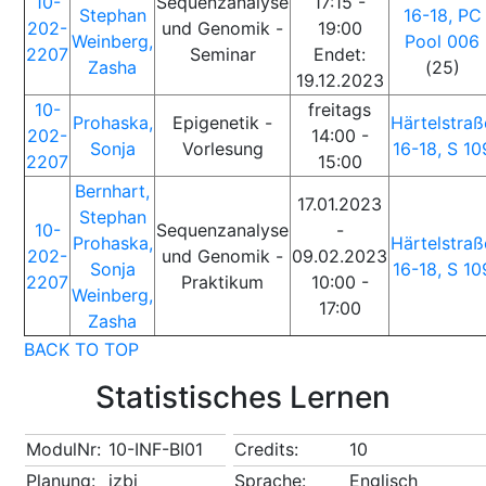
10-
Sequenzanalyse
17:15 -
Stephan
16-18, PC
202-
und Genomik -
19:00
Weinberg,
Pool 006
2207
Seminar
Endet:
Zasha
(25)
19.12.2023
10-
freitags
Prohaska,
Epigenetik -
Härtelstraß
202-
14:00 -
Sonja
Vorlesung
16-18, S 10
2207
15:00
Bernhart,
17.01.2023
Stephan
10-
Sequenzanalyse
-
Prohaska,
Härtelstraß
202-
und Genomik -
09.02.2023
Sonja
16-18, S 10
2207
Praktikum
10:00 -
Weinberg,
17:00
Zasha
BACK TO TOP
Statistisches Lernen
ModulNr:
10-INF-BI01
Credits:
10
Planung:
izbi
Sprache:
Englisch