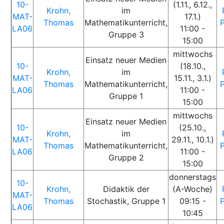
10-
(1.11., 6.12.,
Krohn,
im
MAT-
17.1.)
Thomas
Mathematikunterricht,
LA06
11:00 -
Gruppe 3
15:00
mittwochs
Einsatz neuer Medien
10-
(18.10.,
Krohn,
im
MAT-
15.11., 3.1.)
Thomas
Mathematikunterricht,
LA06
11:00 -
Gruppe 1
15:00
mittwochs
Einsatz neuer Medien
10-
(25.10.,
Krohn,
im
MAT-
29.11., 10.1.)
Thomas
Mathematikunterricht,
LA06
11:00 -
Gruppe 2
15:00
donnerstags
10-
Krohn,
Didaktik der
(A-Woche)
MAT-
Thomas
Stochastik, Gruppe 1
09:15 -
LA06
10:45