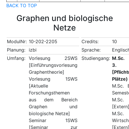
BACK TO TOP
Graphen und biologische
Netze
ModulNr:
10-202-2205
Credits:
10
Planung:
izbi
Sprache:
Englisc
Umfang:
Vorlesung 2SWS
Studiengang:
M.Sc. 
[Einführungsvorlesung
3. 
Graphentheorie]
[Pflic
Vorlesung 1SWS
Plätze)
[Aktuelle
M.Sc. B
Forschungsthemen
Semeste
aus dem Bereich
M.Sc.
Graphen und
[Extern
biologische Netze]
M.Sc.
Seminar 1SWS
Wirtsc
[Seminar zur
[Extern