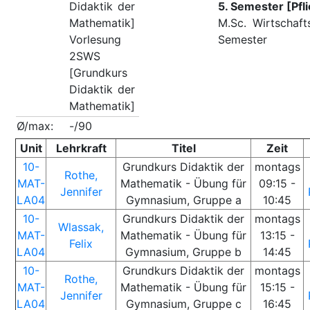
Didaktik der
5. Semester [Pfl
Mathematik]
M.Sc. Wirtschaft
Vorlesung
Semester
2SWS
[Grundkurs
Didaktik der
Mathematik]
Ø/max:
-/90
Unit
Lehrkraft
Titel
Zeit
10-
Grundkurs Didaktik der
montags
Rothe,
MAT-
Mathematik - Übung für
09:15 -
Jennifer
LA04
Gymnasium, Gruppe a
10:45
10-
Grundkurs Didaktik der
montags
Wlassak,
MAT-
Mathematik - Übung für
13:15 -
Felix
LA04
Gymnasium, Gruppe b
14:45
10-
Grundkurs Didaktik der
montags
Rothe,
MAT-
Mathematik - Übung für
15:15 -
Jennifer
LA04
Gymnasium, Gruppe c
16:45