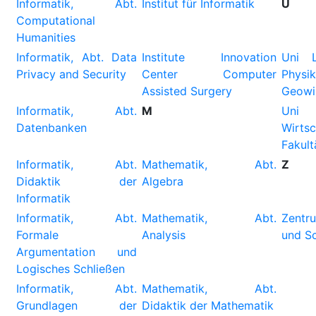
Informatik, Abt.
Institut für Informatik
U
Computational
Humanities
Informatik, Abt. Data
Institute Innovation
Uni L
Privacy and Security
Center Computer
Ph
Assisted Surgery
Geowi
Informatik, Abt.
M
Un
Datenbanken
Wirtsc
Fakult
Informatik, Abt.
Mathematik, Abt.
Z
Didaktik der
Algebra
Informatik
Informatik, Abt.
Mathematik, Abt.
Zentr
Formale
Analysis
und Sc
Argumentation und
Logisches Schließen
Informatik, Abt.
Mathematik, Abt.
Grundlagen der
Didaktik der Mathematik