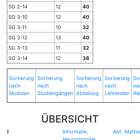
SG 2-14
12
40
SG 3-10
12
40
SG 3-11
10
32
SG 3-12
13
40
SG 3-13
11
32
SG 3-14
12
38
Sortierung
Sortierung
Sortierung
Sortierung
So
nach
nach
nach
nach
na
Modulen
Studiengängen
Abteilung
Lehrenden
Rä
ÜBERSICHT
I
Informatik, Abt.
Mathe
Neuromorphe