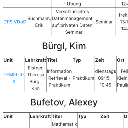
- Übung
12
Verschlüsseltes
frei
Buchmann,
Datenmanagement
DPS.VDpD
Seminar
13:
Erik
auf privaten Daten
14
- Seminar
Bürgl, Kim
Unit
Lehrkraft
Titel
Typ
Zeit
Ort
Elstner,
Information
dienstags
Fel
TEMIR.IR-
Theresa
Retrieval -
Praktikum
09:15 -
Klein
K
Bürgl,
Praktikum
10:45
Paul
Kim
Bufetov, Alexey
Unit
Lehrkraft
Titel
Typ
Zeit
O
Mathematik