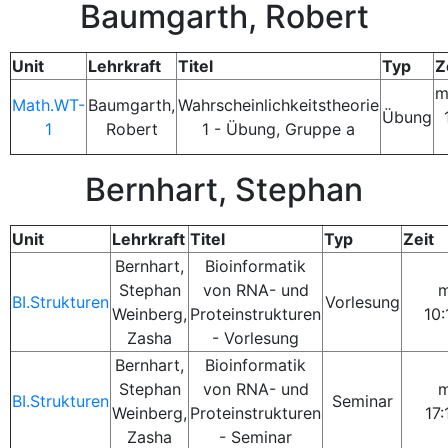
Baumgarth, Robert
Unit
Lehrkraft
Titel
Typ
Z
m
Math.WT-
Baumgarth,
Wahrscheinlichkeitstheorie
Übung
1
Robert
1 - Übung, Gruppe a
Bernhart, Stephan
Unit
Lehrkraft
Titel
Typ
Zeit
Bernhart,
Bioinformatik
Stephan
von RNA- und
m
BI.Strukturen
Vorlesung
Weinberg,
Proteinstrukturen
10:
Zasha
- Vorlesung
Bernhart,
Bioinformatik
Stephan
von RNA- und
m
BI.Strukturen
Seminar
Weinberg,
Proteinstrukturen
17:
Zasha
- Seminar