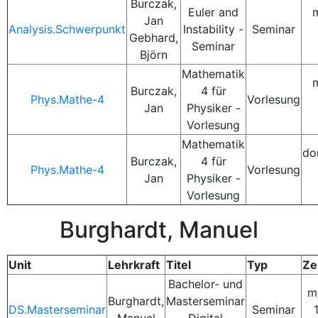
Burczak,
Euler and
Jan
Analysis.Schwerpunkt
Instability -
Seminar
Gebhard,
Seminar
Björn
Mathematik
Burczak,
4 für
Phys.Mathe-4
Vorlesung
Jan
Physiker -
Vorlesung
Mathematik
do
Burczak,
4 für
Phys.Mathe-4
Vorlesung
Jan
Physiker -
Vorlesung
Burghardt, Manuel
Unit
Lehrkraft
Titel
Typ
Ze
Bachelor- und
m
Burghardt,
Masterseminar
DS.Masterseminar
Seminar