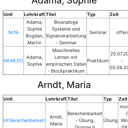
Adama, Sophie
Unit
Lehrkraft
Titel
Typ
Zeit
Adama,
Bioanaloge
Sophie
Systeme und
NI.NI
Seminar
offen
Bogdan,
Signalverarbeitung
Martin
- Seminar
Maschinelles
25.07.2
Adama,
Lernen mit
NII.MLED
Praktikum
-
Sophie
empirischen Daten
05.08.2
- Blockpraktikum
Arndt, Maria
Unit
Lehrkraft
Titel
Typ
Zeit
mon
Berechenbarkeit
(
Arndt,
Inf.Berechenbarkeit
- Übung,
Übung
Wo
Maria
Gruppe b
09: