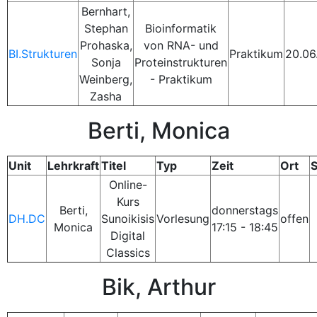
Bernhart,
Stephan
Bioinformatik
Prohaska,
von RNA- und
BI.Strukturen
Praktikum
20.06
Sonja
Proteinstrukturen
Weinberg,
- Praktikum
Zasha
Berti, Monica
Unit
Lehrkraft
Titel
Typ
Zeit
Ort
S
Online-
Kurs
Berti,
donnerstags
DH.DC
Sunoikisis
Vorlesung
offen
Monica
17:15 - 18:45
Digital
Classics
Bik, Arthur