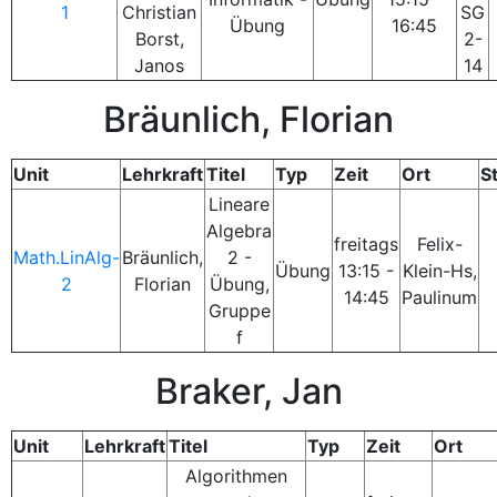
1
Christian
SG
Übung
16:45
Borst,
2-
Janos
14
Bräunlich, Florian
Unit
Lehrkraft
Titel
Typ
Zeit
Ort
S
Lineare
Algebra
freitags
Felix-
Math.LinAlg-
Bräunlich,
2 -
Übung
13:15 -
Klein-Hs,
2
Florian
Übung,
14:45
Paulinum
Gruppe
f
Braker, Jan
Unit
Lehrkraft
Titel
Typ
Zeit
Ort
Algorithmen