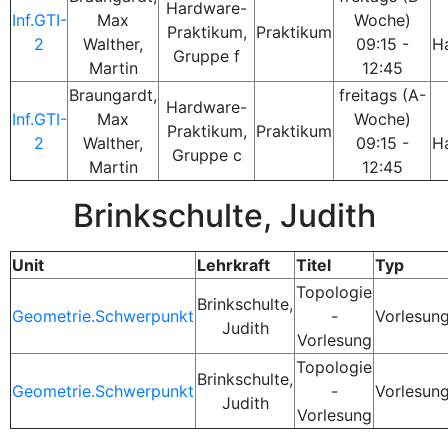
Hardware-
Inf.GTI-
Max
Woche)
Praktikum,
Praktikum
2
Walther,
09:15 -
H
Gruppe f
Martin
12:45
Braungardt,
freitags (A-
Hardware-
Inf.GTI-
Max
Woche)
Praktikum,
Praktikum
2
Walther,
09:15 -
H
Gruppe c
Martin
12:45
Brinkschulte, Judith
Unit
Lehrkraft
Titel
Typ
Topologie
Brinkschulte,
Geometrie.Schwerpunkt
-
Vorlesun
Judith
Vorlesung
Topologie
Brinkschulte,
Geometrie.Schwerpunkt
-
Vorlesun
Judith
Vorlesung