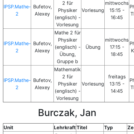
2 für
mittwochs
IPSP.Mathe-
Bufetov,
P
Physiker
Vorlesung
15:15 -
2
Alexey
T
(englisch) -
16:45
Vorlesung
Mathe 2 für
Physiker
mittwochs
IPSP.Mathe-
Bufetov,
P
(englisch) -
Übung
17:15 -
2
Alexey
K
Übung,
18:45
Gruppe b
Mathematik
2 für
freitags
IPSP.Mathe-
Bufetov,
P
Physiker
Vorlesung
13:15 -
2
Alexey
T
(englisch) -
14:45
Vorlesung
Burczak, Jan
Unit
Lehrkraft
Titel
Typ
Ze