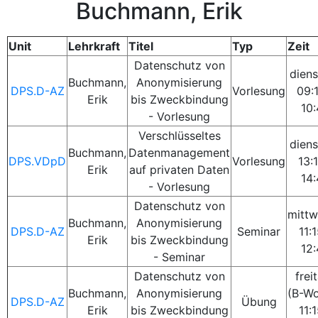
Buchmann, Erik
Unit
Lehrkraft
Titel
Typ
Zeit
Datenschutz von
dien
Buchmann,
Anonymisierung
DPS.D-AZ
Vorlesung
09:
Erik
bis Zweckbindung
10
- Vorlesung
Verschlüsseltes
dien
Buchmann,
Datenmanagement
DPS.VDpD
Vorlesung
13:
Erik
auf privaten Daten
14
- Vorlesung
Datenschutz von
mitt
Buchmann,
Anonymisierung
DPS.D-AZ
Seminar
11:1
Erik
bis Zweckbindung
12
- Seminar
Datenschutz von
frei
Buchmann,
Anonymisierung
(B-W
DPS.D-AZ
Übung
Erik
bis Zweckbindung
11:1