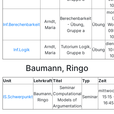
10
mon
Berechenbarkeit
(
Arndt,
Inf.Berechenbarkeit
- Übung,
Übung
Wo
Maria
Gruppe a
09:
10
dien
Arndt,
Tutorium Logik,
Inf.Logik
Übung
10:
Maria
Gruppe b
10
Baumann, Ringo
Unit
Lehrkraft
Titel
Typ
Zeit
Seminar
mittwo
Baumann,
Computational
IS.Schwerpunkt
Seminar
15:15 
Ringo
Models of
16:45
Argumentation