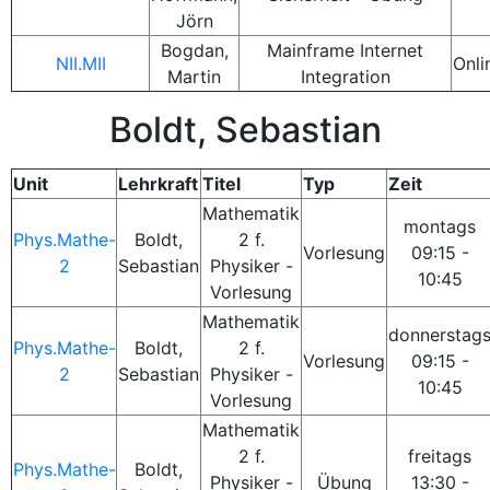
Jörn
Bogdan,
Mainframe Internet
NII.MII
Onli
Martin
Integration
Boldt, Sebastian
Unit
Lehrkraft
Titel
Typ
Zeit
Mathematik
montags
Phys.Mathe-
Boldt,
2 f.
Vorlesung
09:15 -
2
Sebastian
Physiker -
10:45
Vorlesung
Mathematik
donnerstag
Phys.Mathe-
Boldt,
2 f.
Vorlesung
09:15 -
2
Sebastian
Physiker -
10:45
Vorlesung
Mathematik
2 f.
freitags
Phys.Mathe-
Boldt,
Physiker -
Übung
13:30 -