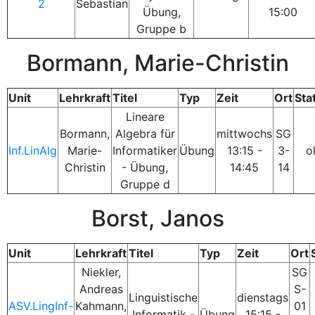
2
Sebastian
Übung,
15:00
Gruppe b
Bormann, Marie-Christin
Unit
Lehrkraft
Titel
Typ
Zeit
Ort
Sta
Lineare
Bormann,
Algebra für
mittwochs
SG
Inf.LinAlg
Marie-
Informatiker
Übung
13:15 -
3-
o
Christin
- Übung,
14:45
14
Gruppe d
Borst, Janos
Unit
Lehrkraft
Titel
Typ
Zeit
Ort
Niekler,
SG
Andreas
S-
Linguistische
dienstags
ASV.LingInf-
Kahmann,
01
Informatik -
Übung
15:15 -