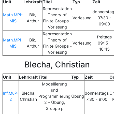
Unit
Lehrkraft
Titel
Typ
Zeit
Representation
donnersta
Math.MPI-
Bik,
Theory of
Vorlesung
07:30 -
MIS
Arthur
Finite Groups -
09:00
Vorlesung
Representation
freitags
Math.MPI-
Bik,
Theory of
Vorlesung
09:15 -
MIS
Arthur
Finite Groups -
10:45
Vorlesung
Blecha, Christian
Unit
Lehrkraft
Titel
Typ
Zeit
Or
Modellierung
und
Inf.MuP-
Blecha,
donnerstags
On
Programmierung
Übung
2
Christian
7:30 - 9:00
2 - Übung,
Gruppe p