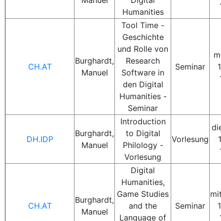
Manuel
Digital
Humanities
Tool Time -
Geschichte
und Rolle von
m
Burghardt,
Research
CH.AT
Seminar
1
Manuel
Software in
den Digital
Humanities -
Seminar
Introduction
di
Burghardt,
to Digital
DH.IDP
Vorlesung
Manuel
Philology -
Vorlesung
Digital
Humanities,
Game Studies
mi
Burghardt,
CH.AT
and the
Seminar
1
Manuel
Language of