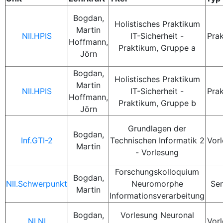
Bogdan,
Holistisches Praktikum
Martin
NII.HPIS
IT-Sicherheit -
Pra
Hoffmann,
Praktikum, Gruppe a
Jörn
Bogdan,
Holistisches Praktikum
Martin
NII.HPIS
IT-Sicherheit -
Pra
Hoffmann,
Praktikum, Gruppe b
Jörn
Grundlagen der
Bogdan,
Inf.GTI-2
Technischen Informatik 2
Vor
Martin
- Vorlesung
Forschungskolloquium
Bogdan,
NII.Schwerpunkt
Neuromorphe
Se
Martin
Informationsverarbeitung
Bogdan,
Vorlesung Neuronal
NI.NI
Vor