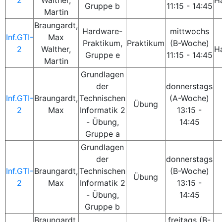
2
Walther,
H
Gruppe b
11:15 - 14:45
Martin
Braungardt,
Hardware-
mittwochs
Inf.GTI-
Max
Praktikum,
Praktikum
(B-Woche)
2
Walther,
H
Gruppe e
11:15 - 14:45
Martin
Grundlagen
der
donnerstags
Inf.GTI-
Braungardt,
Technischen
(A-Woche)
Übung
2
Max
Informatik 2
13:15 -
- Übung,
14:45
Gruppe a
Grundlagen
der
donnerstags
Inf.GTI-
Braungardt,
Technischen
(B-Woche)
Übung
2
Max
Informatik 2
13:15 -
- Übung,
14:45
Gruppe b
Braungardt,
freitags (B-