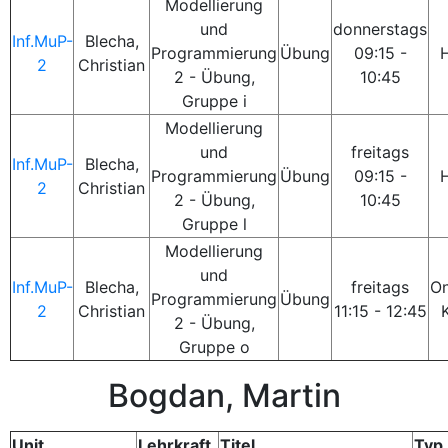
Modellierung
und
donnerstags
Inf.MuP-
Blecha,
Programmierung
Übung
09:15 -
2
Christian
2 - Übung,
10:45
Gruppe i
Modellierung
und
freitags
Inf.MuP-
Blecha,
Programmierung
Übung
09:15 -
2
Christian
2 - Übung,
10:45
Gruppe l
Modellierung
und
Inf.MuP-
Blecha,
freitags
On
Programmierung
Übung
2
Christian
11:15 - 12:45
2 - Übung,
Gruppe o
Bogdan, Martin
Unit
Lehrkraft
Titel
Typ