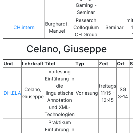
Gaming -
Seminar
Research
mi
Burghardt,
CH.intern
Colloquium
Seminar
1
Manuel
CH Group
Celano, Giuseppe
Unit
Lehrkraft
Titel
Typ
Zeit
Ort
S
Vorlesung
Einführung in
die
freitags
Celano,
SG
DH.ELA
linguistische
Vorlesung
11:15 -
Giuseppe
3-14
Annotation
12:45
und XML-
Technologien
Praktikum
Einführung in