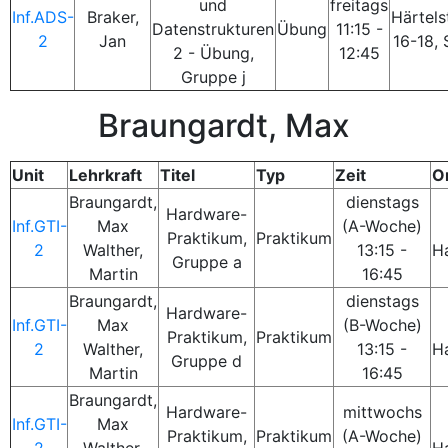
und
freitags
Inf.ADS-
Braker,
Härtels
Datenstrukturen
Übung
11:15 -
2
Jan
16-18, 
2 - Übung,
12:45
Gruppe j
Braungardt, Max
Unit
Lehrkraft
Titel
Typ
Zeit
O
Braungardt,
dienstags
Hardware-
Inf.GTI-
Max
(A-Woche)
Praktikum,
Praktikum
2
Walther,
13:15 -
H
Gruppe a
Martin
16:45
Braungardt,
dienstags
Hardware-
Inf.GTI-
Max
(B-Woche)
Praktikum,
Praktikum
2
Walther,
13:15 -
H
Gruppe d
Martin
16:45
Braungardt,
Hardware-
mittwochs
Inf.GTI-
Max
Praktikum,
Praktikum
(A-Woche)