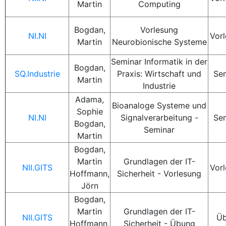
Martin
Computing
Bogdan,
Vorlesung
NI.NI
Vor
Martin
Neurobionische Systeme
Seminar Informatik in der
Bogdan,
SQ.Industrie
Praxis: Wirtschaft und
Se
Martin
Industrie
Adama,
Bioanaloge Systeme und
Sophie
NI.NI
Signalverarbeitung -
Se
Bogdan,
Seminar
Martin
Bogdan,
Martin
Grundlagen der IT-
NII.GITS
Vor
Hoffmann,
Sicherheit - Vorlesung
Jörn
Bogdan,
Martin
Grundlagen der IT-
NII.GITS
Ü
Hoffmann,
Sicherheit - Übung